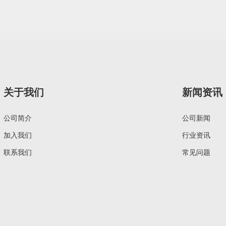
关于我们
新闻资讯
公司简介
公司新闻
加入我们
行业资讯
联系我们
常见问题