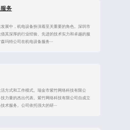
备服务
速发展中，机电设备扮演着至关重要的角色。深圳市
凭借其深厚的行业经验、先进的技术实力和卓越的服
玛特公司在机电设备服务···
生活方式和工作模式。瑞金市紫竹网络科技有限公
科技力量的杰出代表。紫竹网络科技有限公司自成立
术服务。公司依托强大的研···