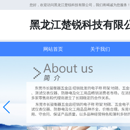
您好，欢迎访问黑龙江楚锐科技有限公司，我们将竭诚为您服务
黑龙江楚锐科技有限
网站首页
关于我们