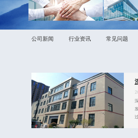
公司新闻
行业资讯
常见问题
2