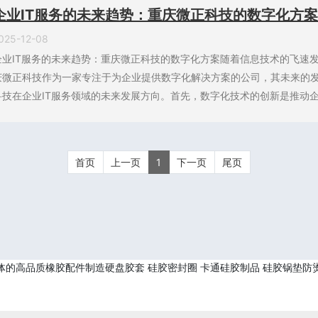
企业IT服务的未来趋势：重庆微正科技的数字化方案
025-12-08
企业IT服务的未来趋势：重庆微正科技的数字化方案随着信息技术的飞速发
庆微正科技作为一家专注于为企业提供数字化解决方案的公司，其未来的
科技在企业IT服务领域的未来发展方向。首先，数字化技术的创新是推动企业
首页
上一页
1
下一页
尾页
的高品质橡胶配件制造硬盘胶套 硅胶密封圈 卡通硅胶制品 硅胶锅垫防烫垫