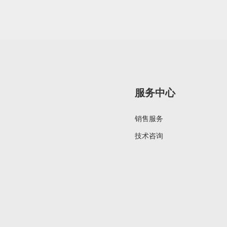
服务中心
销售服务
技术咨询