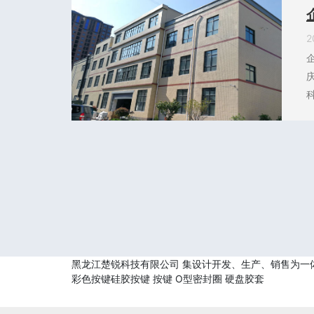
2
黑龙江楚锐科技有限公司 集设计开发、生产、销售为一体
彩色按键硅胶按键 按键 O型密封圈 硬盘胶套