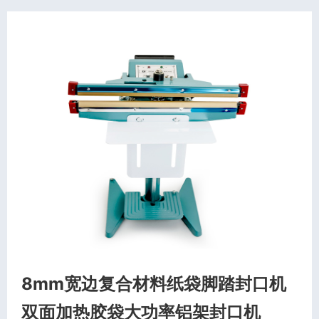
8mm宽边复合材料纸袋脚踏封口机
双面加热胶袋大功率铝架封口机