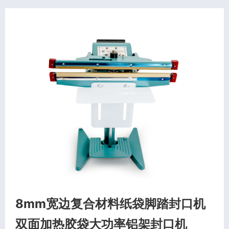
8mm宽边复合材料纸袋脚踏封口机
双面加热胶袋大功率铝架封口机